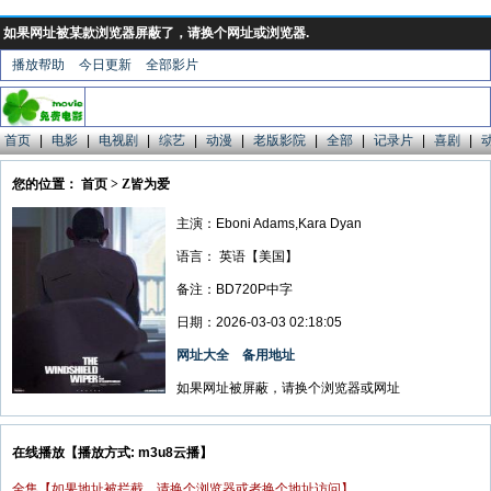
如果网址被某款浏览器屏蔽了，请换个网址或浏览器.
播放帮助
今日更新
全部影片
首页
|
电影
|
电视剧
|
综艺
|
动漫
|
老版影院
|
全部
|
记录片
|
喜剧
|
您的位置： 首页 > Z皆为爱
主演：Eboni Adams,Kara Dyan
语言：
英语【美国】
备注：BD720P中字
日期：2026-03-03 02:18:05
网址大全
备用地址
如果网址被屏蔽，请换个浏览器或网址
在线播放【播放方式: m3u8云播】
全集【如果地址被拦截，请换个浏览器或者换个地址访问】