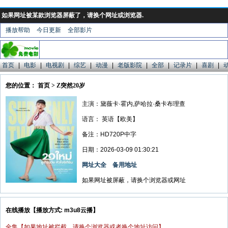
如果网址被某款浏览器屏蔽了，请换个网址或浏览器.
播放帮助
今日更新
全部影片
首页
|
电影
|
电视剧
|
综艺
|
动漫
|
老版影院
|
全部
|
记录片
|
喜剧
|
您的位置： 首页 > Z突然20岁
主演：黛薇卡·霍内,萨哈拉·桑卡布理查
语言：
英语【欧美】
备注：HD720P中字
日期：2026-03-09 01:30:21
网址大全
备用地址
如果网址被屏蔽，请换个浏览器或网址
在线播放【播放方式: m3u8云播】
全集【如果地址被拦截，请换个浏览器或者换个地址访问】