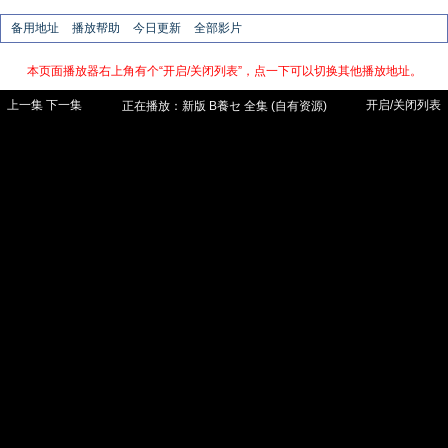
备用地址
播放帮助
今日更新
全部影片
本页面播放器右上角有个“开启/关闭列表”，点一下可以切换其他播放地址。
上一集
下一集
开启/关闭列表
正在播放：
新版
B養セ 全集 (自有资源)
【手机需在影音先锋app内访问本站才能
看】