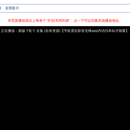
新
全部影片
本页面播放器右上角有个“开启/关闭列表”，点一下可以切换其他播放地址。
正在播放：
新版
Y長ラ 全集 (自有资源)【手机需在影音先锋app内访问本站才能看】